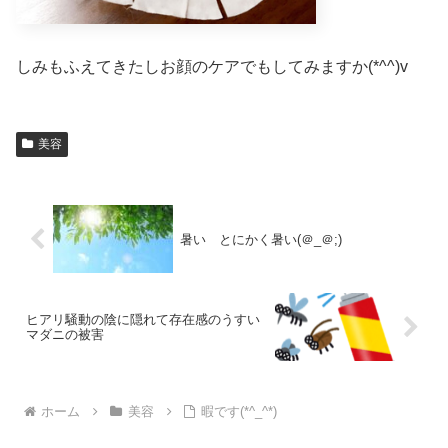
しみもふえてきたしお顔のケアでもしてみますか(*^^)v
美容
暑い とにかく暑い(＠_＠;)
ヒアリ騒動の陰に隠れて存在感のうすい
マダニの被害
ホーム
美容
暇です(*^_^*)